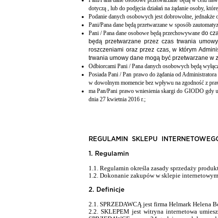
Pani/Pana dane osobowe przetwarzane będą w celu nawiąz
dotyczą , lub do podjęcia działań na żądanie osoby, kt
Podanie danych osobowych jest dobrowolne, jednakże
Pani/Pana dane będą przetwarzane w sposób zautomat
Pani / Pana dane osobowe będą przechowywane
do cz
będą przetwarzane przez czas trwania umowy, 
roszczeniami oraz przez czas, w którym Admin
trwania umowy dane mogą być przetwarzane w za
Odbiorcami Pani / Pana danych osobowych będą wyłąc
Posiada Pani / Pan prawo do żądania od Administratora
w dowolnym momencie bez wpływu na zgodność z praw
ma Pan/Pani prawo wniesienia skargi do GIODO gdy uz
dnia 27 kwietnia 2016 r.;
REGULAMIN SKLEPU
INTERNETOWEGO 
1. Regulamin
1.1. Regulamin określa zasady sprzedaży produ
1.2. Dokonanie zakupów w sklepie internetowym
2. Definicje
2.1. SPRZEDAWCĄ jest f
irma Helmark Helena B
2.2. SKLEPEM jest witryna internetowa umies