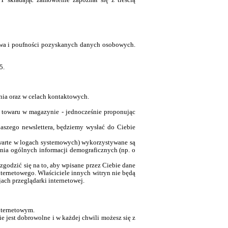
twa i poufności pozyskanych danych osobowych.
5.
nia oraz w celach kontaktowych.
 towaru w magazynie - jednocześnie proponując
aszego newslettera, będziemy wysłać do Ciebie
zawarte w logach systemowych) wykorzystywane są
ania ogólnych informacji demograficznych (np. o
godzić się na to, aby wpisane przez Ciebie dane
ternetowego. Właściciele innych witryn nie będą
ach przeglądarki internetowej.
internetowym.
 jest dobrowolne i w każdej chwili możesz się z