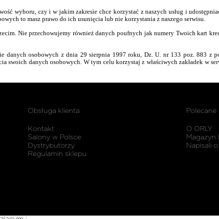
ść wyboru, czy i w jakim zakresie chce korzystać z naszych usług i udostępniać 
owych to masz prawo do ich usunięcia lub nie korzystania z naszego serwisu.
zecim. Nie przechowujemy również danych poufnych jak numery Twoich kart kr
e danych osobowych z dnia 29 sierpnia 1997 roku, Dz. U. nr 133 poz. 883 z p
ęcia swoich danych osobowych. W tym celu korzystaj z właściwych zakładek w ser
Obsługa klienta
Polecane
Kontakt
O ORLY
Salony w Polsce
Magazyn 
Dystrybutorzy
Napisali o
Regulamin sklepu