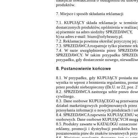
nadejścia oświadczenia o odstąpieniu od umow
produktów.
7. Miejsce i sposób składania reklamacji
7.1. KUPUJĄCY składa reklamacje w terminie
dostarczonych produktów, opóźnienia w realizac
a) pisemnie na adres siedziby SPRZEDAWCY,
b) na adres e-mail: biuro@orlybeauty.pl.
7.2. Reklamacja powinna określać przyczynę j
7.3. SPRZEDAWCA rozpatruje tylko pisemne rekl
7.4. W razie uwzględnienia przez SPRZEDAW
SPRZEDAWCY. W takim przypadku SPRZEDAWC
przypadku, gdy dostarczenie nowego, niewadl
8. Postanowienie końcowe
8.1. W przypadku, gdy KUPUJĄCY posiada stat
wynika to wprost z brzmienia regulaminu, post
przez produkt niebezpieczny (Dz.U. nr 22, poz. 
8.2. SPRZEDAWCA zastrzega sobie prawo dow
cywilnego.
8.3. Dane osobowe KUPUJĄCEGO są przetwarzan
działań marketingowych podejmowanych przez 
przesyłania informacji o nowych produktach i u
8.4. SPRZEDAWCA zapewnia KUPUJĄCEMU wgląd d
osobowych. Dane osobowe KUPUJĄCYCH mogą z
8.5. Produkty zawarte w KATALOGU oznaczone 
reklamy, promocji i dystrybucji produktów 
poszanowania praw do znaków towarowych prz
8.6. Niniejszy regulamin dostępny jest w wer