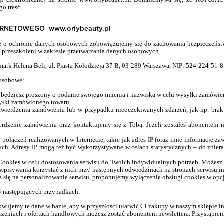
go treść.
NTERNETOWEGO
www.orlybeauty.pl
awę o ochronie danych osobowych zobowiązujemy się do zachowania bezpieczeńs
 przeszkoleni w zakresie przetwarzania danych osobowych.
ark Helena Beli, ul. Piasta Kołodzieja 37 B, 03-289 Warszawa, NIP: 524-224-51-8
 osobowe:
 będziesz proszony o podanie swojego imienia i nazwiska w celu wysyłki zamówie
syłki zamówionego towaru.
wierdzenia zamówienia lub w przypadku nieoczekiwanych zdarzeń, jak np. brak
rdzenie zamówienia oraz kontaktujemy się z Tobą. Jeżeli zostałeś abonentem n
 połączeń realizowanych w Internecie, takie jak adres IP (oraz inne informacje 
nych. Adresy IP mogą też być wykorzystywane w celach statystycznych – do zbier
Cookies w celu dostosowania serwisu do Twoich indywidualnych potrzeb. Możesz z
wpisywania korzystać z nich przy następnych odwiedzinach na stronach serwisu in
sz się na personalizowanie serwisu, proponujemy wyłączenie obsługi cookies w opcj
w następujących przypadkach:
howujemy te dane w bazie, aby w przyszłości ułatwić Ci zakupy w naszym sklepie 
zeniach i ofertach handlowych możesz zostać abonentem newslettera. Przystąpienie