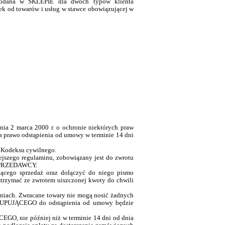
 podana w SKLEPIE dla dwó
ch typ
ów klienta
 od towarów i usług w stawce obowiązującej w
nia 2 marca 2000 r. o ochronie niektórych praw
ma prawo odstąpienia od umowy w terminie 14 dni
 Kodeksu cywilnego.
ejszego regulaminu, zobowiązany jest do zwrotu
 SPRZEDAWCY.
ącego sprzedaż oraz dołączyć do niego pismo
rzymać ze zwrotem uiszczonej kwoty do chwili
iach. Zwracane towary nie mogą nosić żadnych
 KUPUJĄ
CEGO do odst
ąpienia od umowy będzie
CEGO, nie później niż w terminie 14 dni od dnia