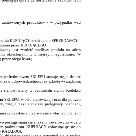
 podlegają opłaty za dostarczenie zamówionych
nie zamówionych produktów - w przypadku wad
h wykonania KUPUJĄCY oczekuje od SPRZEDAWCY.
 złożenia przez KUPUJĄCEGO.
zany jest zwrócić wadliwy produkt na adres
 określonymi w niniejszym regulaminie. W
przez niego kwotę.
 pośrednictwem SKLEPU stosuje się, o ile nie
 oraz o odpowiedzialności za szkodę wyrządzoną
tanowi oferty w rozumieniu art. 66 Kodeksu
SKLEPU, w celu archiwizacji oraz dla potrzeb
zne, a także z zakresu pielęgnacji paznokci,
a zaprzestania przetwarzania własnych danych
o posługiwania się znakami towarowymi w celu
nnym podmiotom. KUPUJĄCY zobowiązuje się do
ę w KATALOGU.
Y składając zamówienie zapoznał się z treścią