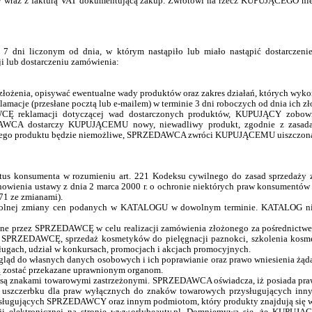
y wraz z fakturą VAT dokumentującą zakup. Zwrotowi na rzecz KUPUJĄCEGO nie
 7 dni liczonym od dnia, w którym nastąpiło lub miało nastąpić dostarcze
ji lub dostarczeniu zamówienia:
ej złożenia, opisywać ewentualne wady produktów oraz zakres działań, któryc
amacje (przesłane pocztą lub e-mailem) w terminie 3 dni roboczych od dnia ich
CĘ reklamacji dotyczącej wad dostarczonych produktów, KUPUJĄCY zobowią
A dostarczy KUPUJĄCEMU nowy, niewadliwy produkt, zgodnie z zasadami
iwego produktu będzie niemożliwe, SPRZEDAWCA zwróci KUPUJĄCEMU uiszczoną 
us konsumenta w rozumieniu art. 221 Kodeksu cywilnego do zasad sprzedaży za
anowienia ustawy z dnia 2 marca 2000 r. o ochronie niektórych praw konsumentów
271 ze zmianami).
olnej zmiany cen podanych w KATALOGU w dowolnym terminie. KATALOG nie s
e przez SPRZEDAWCĘ w celu realizacji zamówienia złożonego za pośrednictwem 
SPRZEDAWCĘ, sprzedaż kosmetyków do pielęgnacji paznokci, szkolenia kosmetyc
sługach, udział w konkursach, promocjach i akcjach promocyjnych.
o własnych danych osobowych i ich poprawianie oraz prawo wniesienia żądani
ostać przekazane uprawnionym organom.
są znakami towarowymi zastrzeżonymi. SPRZEDAWCA oświadcza, iż posiada praw
bez uszczerbku dla praw wyłącznych do znaków towarowych przysługujących i
ysługujących SPRZEDAWCY oraz innym podmiotom, który produkty znajdują si
sji elektronicznej na stronie www.orlybeauty.pl. Domniemywa się, że KUPUJĄC