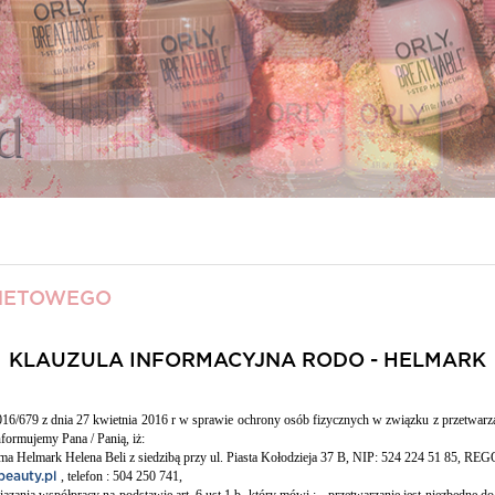
RNETOWEGO
KLAUZULA INFORMACYJNA RODO - HELMARK
016/679 z dnia 27 kwietnia 2016 r w sprawie ochrony osób fizycznych w związku z przetw
informujemy Pana / Panią, iż:
rma Helmark Helena Beli z siedzibą przy ul. Piasta Kołodzieja 37 B, NIP: 524 224 51 85, R
, telefon : 504 250 741,
beauty.pl