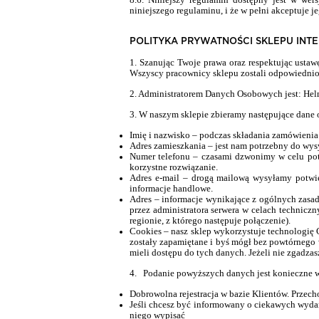
niniejszego regulaminu, i że w pełni akceptuje je
POLITYKA PRYWATNOŚCI SKLEPU I
1. Szanując Twoje prawa oraz respektując ust
Wszyscy pracownicy sklepu zostali odpowiednio
2. Administratorem Danych Osobowych jest: Helm
3. W naszym sklepie zbieramy następujące dane
Imię i nazwisko – podczas składania zamówienia
Adres zamieszkania – jest nam potrzebny do wy
Numer telefonu – czasami dzwonimy w celu pot
korzystne rozwiązanie.
Adres e-mail – drogą mailową wysyłamy potwie
informacje handlowe.
Adres – informacje wynikające z ogólnych zasad
przez administratora serwera w celach technicz
regionie, z którego następuje połączenie).
C
ookies
– nasz sklep wykorzystuje technologię 
zostały zapamiętane i byś mógł bez powtórnego 
mieli dostępu do tych danych. Jeżeli nie zgadza
4. Podanie powyższych danych jest konieczne 
Dobrowolna rejestracja w bazie Klientów. Przec
Jeśli chcesz być informowany o ciekawych wydar
niego wypisać