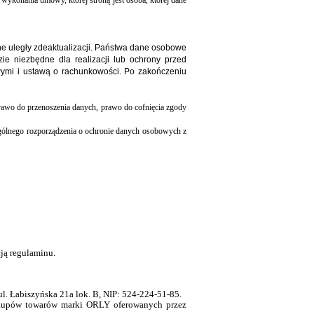
 wykonania umowy, której stroną jest osoba, której dane
 uległy zdeaktualizacji.
Państwa dane osobowe
ie niezbędne dla realizacji lub ochrony przed
wymi i ustawą o rachunkowości. Po zakończeniu
prawo do przenoszenia danych, prawo do cofnięcia zgody
gólnego rozporządzenia o ochronie danych osobowych z
ją regulaminu.
ul. Łabiszyń
ska 21a lok. B
, NIP: 524-224-51-85.
zakupów towarów marki ORLY oferowanych przez