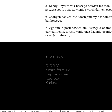
5. Każdy Użytkownik naszego serwisu ma możliwo
życzysz sobie pozostawienia swoich danych osob
6. Żadnych danych nie udostępniamy osobom tr
bankowego.
7. Zgodnie z postanowieniami ustawy o ochroni
uaktualnienia, sprostowania oraz żądania usuni
sklep@orlybeauty.pl.
Informacje
O ORLY
Nasze formuły
Napisali o nas
Nagrody
Kariera