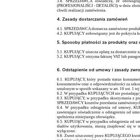
3.8. SPRZEDAWCA oświadcza, że obowiązu
(PROFESJONALIŚCI - DETALIŚCI) w dniu złożen
chwili realizacji zamówienia.
4. Zasady dostarczania zamówień
4.1. SPRZEDAWCA dostarcza zamówione produk
4.2. KUPUJĄCY zobowiązany jest do pokrycia 
5. Sposoby płatności za produkty oraz 
5.1. KUPUJĄCY uiszcza opłatę za dostarczenie 
5.2. KUPUJĄCY otrzyma fakturę VAT lub paragon
6. Odstąpienie od umowy i zasady zwro
6.1. KUPUJĄCY, który posiada status konsument
konsumentów oraz o odpowiedzialności za szkodę
ustalonym w sposób wskazany w art. 10 ust. 1 tej
6.2. W przypadku KUPUJĄCYCH nie posiadających
6.3. KUPUJĄCY, w przypadku skorzystania z pra
SPRZEDAWCY kosztów przesłania zamówionych 
6.4. W przypadku odstąpienia od umowy, KUP
zawierające oświadczenie o odstąpieniu od u
spełnienia niniejszego obowiązku.
6.5. KUPUJĄCY w przypadku odstąpienia od um
śladów użytkowania, muszą znajdować się w s
wyłączone.
6.6. Zwrot uiszczonej przez KUPUJĄ
CEGO
kwot