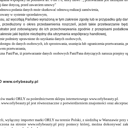
ania współpracy na podstawie art. 6 ust 1 b, który mówi : „ przetwarzanie jest niezbędne do
órej dane dotyczą, przed zawarciem umowy”
 odmowa podania danych może skutkować odmową realizacji zamówienia,
yzowany w systemie sprzedażowym,
asu,
aż wycofają Państwo wyrażoną w tym zakresie zgodę lub w przypadku gdy dane
przedłużony o okres przedawnienia roszczeń, jeżeli takie przetwarzanie będz
istrator jest zobowiązany do ich przechowywania zgodnie z przepisami podatko
kresie jaki będzie niezbędny dla utrzymania współpracy handlowej,
znie podmioty uprawnione do uzyskania danych osobowych,
 dostępu do danych osobowych, ich sprostowania, usunięcia lub ograniczenia przetwarzania, 
em przetwarzania,
na Pani/Pan, iż przetwarzanie danych osobowych Pani/Pana dotyczących narusza przepisy o
www.orlybeauty.pl
któw marki ORLY za pośrednictwem sklepu internetowego www.orlybeauty.pl.
 www.orlybeauty.pl jest równoznaczne z potwierdzeniem znajomości oraz akceptac
eli
, wyłączny importer marki ORLY na terenie Polski, z siedzibą w Warszawie przy 
zczona na stronie www.orlybeauty.pl przy pomocy której, można dokonywać 