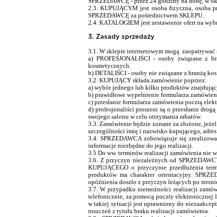
SPRZEDAWCĘ - przez 24 godziny na dobę, w okr
2.3. KUPUJĄCYM jest osoba fizyczna, osoba pr
SPRZEDAWCĘ za pośrednictwem SKLEPU.
2.4. KATALOGIEM jest zestawienie ofert na w
3. Zasady sprzedaży
3.1. W sklepie internetowym mogą zaopatrywać 
a) PROFESJONALIŚCI - osoby związane z bran
kosmetycznych.
b) DETALIŚCI - osoby nie związane z branżą ko
3.2. KUPUJĄCY składa zamówienie poprzez:
a) wybór jednego lub kilku produktów znajdują
b) prawidłowe wypełnienie formularza zamówien
c) przesłanie formularza zamówienia pocztą elek
d) p
rofes
jonaliści proszeni są o przesłanie dr
swojego salonu w celu otrzymania rabatów.
3.3. Zamówienie będzie uznane za złożone, jeż
szczególności imię i nazwisko kupującego, adres
3.4. SPRZEDAWCA zobowiązuje się zrealizowani
informacje niezbędne do jego realizacji.
3.5 Do ww. terminów realizacji zamówienia ni
3.6. Z przyczyn niezależnych od SPRZEDAWCY
KUPUJĄCEGO o przyczynie przedłużenia termin
produktów ma charakter orientacyjny. SPRZ
opóźnienia doszło z przyczyn leżących po stroni
3.7. W przypadku niemożności realizacji zam
telefonicznie, za pomocą poczty elektroniczne
w takiej sytuacji jest uprawniony do niezaakce
roszczeń z tytułu braku realizacji zamówienia.