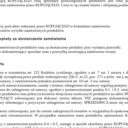
jącą KUPUJĄ
CEGO cen
ą sprzedaży poszczególnych produktów jest cena
ia zamówienia przez KUPUJĄCEGO. Ceny te są cenami brutto i obejmują podatek
ty pod adres wskazany przez KUPUJĄCEGO w formularzu zamówienia.
kosztów wysyłki zamówionych produktów.
opłaty za dostarczenie zamówienia
zamówionych produktów oraz za dostarczone produkty przy wydaniu przesyłki.
 dokumentujący sprzedaż wraz z przesyłką zawierającą zamówione towary.
tu
a w rozumieniu art. 221 Kodeksu cywilnego, zgodnie z art. 7 ust. 1 ustawy z d
 wyrządzoną przez produkt niebezpieczny (Dz.U. nr 22, poz. 271 z późn. zm.), 
 ustawy, z zastrzeżeniem jednakże postanowień art. 10 ust. 3 ww. ustawy.
 statusu konsumenta, zasady i terminy odstąpienia od umowy regulują przepisy
wa do odstąpienia od umowy, zgodnie z postanowieniami punktu 6.1. i 6.2. nini
produktów oraz pokrycia kosztów doręczenia zwróconych produktów na adres
UJĄCY zobowiązany jest dokonać zwrotu faktury VAT, paragonu dokumentuj
mowy informujące o przyczynie odstąpienia od umowy. SPRZEDAWCA może się wst
owy zobowiązany jest do zwrotu zakupionych towarów w oryginalnych opakowan
tanie nienaruszonym. W przypadku naruszenia stanu produktów, uprawnienie
y, z zastrzeżeniem punktów 6.4. i 6.5., nastąpi w sposób określony przez KUPUJĄ