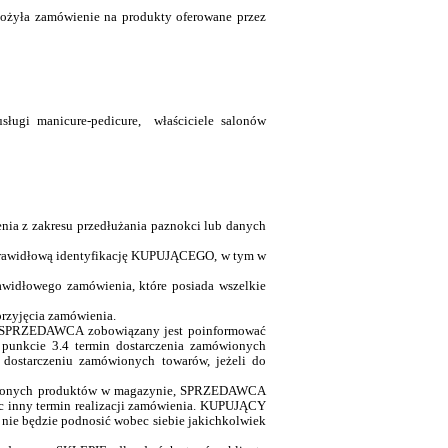
łożyła zamówienie na produkty oferowane przez
ługi manicure-pedicure, właściciele salonów
nia z zakresu przedłużania paznokci lub danych
a prawidłową identyfikację KUPUJĄCEGO, w tym w
awidłowego zamówienia, które posiada wszelkie
rzyjęcia zamówienia.
u. SPRZEDAWCA zobowiązany jest poinformować
 punkcie 3.4 termin dostarczenia zamówionych
ostarczeniu zamówionych towarów, jeżeli do
amówionych produktów w magazynie, SPRZEDAWCA
ąc inny termin realizacji zamówienia. KUPUJĄCY
 nie będzie podnosić wobec siebie jakichkolwiek