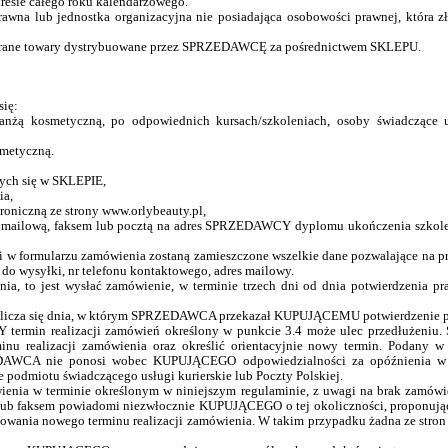
esie całego roku kalendarzowego.
awna lub jednostka organizacyjna nie posiadająca osobowości prawnej, która z
ybrane towary dystrybuowane przez SPRZEDAWCĘ za pośrednictwem SKLEPU.
się:
żą kosmetyczną, po odpowiednich kursach/szkoleniach, osoby świadczące us
smetyczną.
cych się w SKLEPIE,
ia,
troniczną ze strony www.orlybeauty.pl,
ogą mailową, faksem lub pocztą na adres SPRZEDAWCY dyplomu ukończenia szkole
eli w formularzu zamówienia zostaną zamieszczone wszelkie dane pozwalające n
 do wysyłki, nr telefonu kontaktowego, adres mailowy.
a, to jest wysłać zamówienie, w terminie trzech dni od dnia potwierdzenia pr
e wlicza się dnia, w którym SPRZEDAWCA przekazał KUPUJĄCEMU potwierdzenie p
 termin realizacji zamówień określony w punkcie 3.4 może ulec przedłużeni
u realizacji zamówienia oraz określić orientacyjnie nowy termin. Podany w
EDAWCA nie ponosi wobec KUPUJĄCEGO odpowiedzialności za opóźnienia w d
e podmiotu świadczącego usługi kurierskie lub Poczty Polskiej.
ówienia w terminie określonym w niniejszym regulaminie, z uwagi na brak z
j lub faksem powiadomi niezwłocznie KUPUJĄCEGO o tej okoliczności, proponuj
ptowania nowego terminu realizacji zamówienia. W takim przypadku żadna ze stron