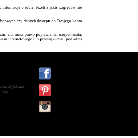
informacje o sobie. Jeżeli z jakiś względów nie
edytowych czy danych dostępu do Twojego konta
óźn. zm. masz prawo poprawiania, uzupełniania,
wisu internetowego lub prześ
lij e
–mail pod adres
BeautyBuzz
 nas
listwy maskujące karnisz