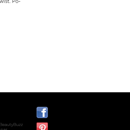
BeautyBuzz
 nas