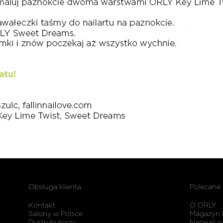
Obsługa klienta
Polecane
Kontakt
O ORLY
Salony w Polsce
Magazyn 
Dystrybutorzy
Napisali o