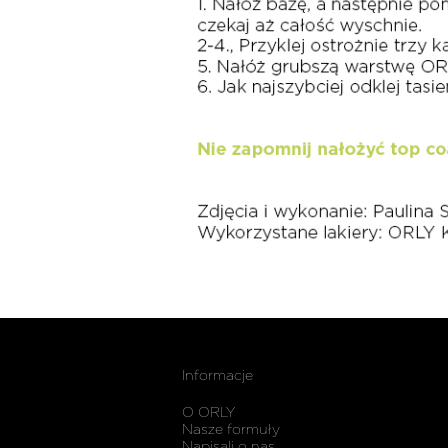
Informacje
O ORLY
Nasze formuły
Napisali o nas