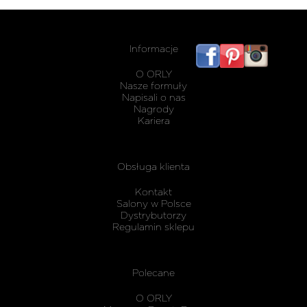
Informacje
listwy
maskując
O ORLY
karnisz
Nasze formuły
Napisali o nas
Nagrody
Kariera
Obsługa klienta
Kontakt
Salony w Polsce
Dystrybutorzy
Regulamin sklepu
Polecane
O ORLY