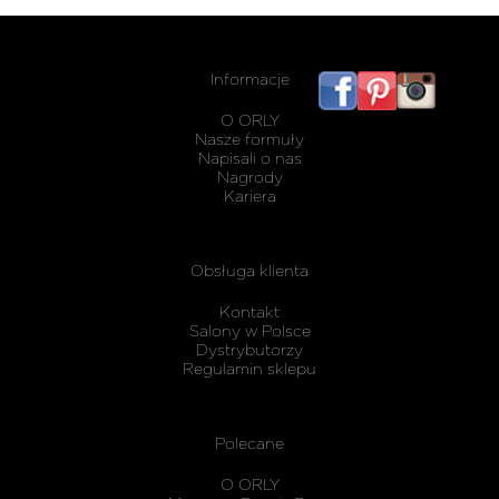
Informacje
listwy
maskując
O ORLY
karnisz
Nasze formuły
Napisali o nas
Nagrody
Kariera
Obsługa klienta
Kontakt
Salony w Polsce
Dystrybutorzy
Regulamin sklepu
Polecane
O ORLY