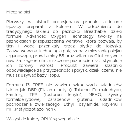
Mleczna biel
Pierwszy w historii profesjonalny produkt all-in-one
łączący preparat z kolorem. W odróżnieniu do
tradycyjnego lakieru do paznokci, Breathable, dzięki
formule Advanced Oxygen Technology tworzy na
paznokciach przepuszczalną warstwę, która pozwala, by
tlen i woda przenikały przez płytkę do łożyska.
Zaawansowana technologia połączona z mieszanką olejku
arganowego, prowitaminy B5 oraz witaminy C intensywnie
nawilża, regeneruje zniszczone paznokcie oraz stymuluje
ich zdrowy wzrost. Produkt zawiera składniki
odpowiadające za przyczepność i połysk, dzięki czemu nie
musisz używać bazy i topu.
Formuła 13 FREE nie zawiera szkodliwych składników
takich jak: DBP (Ftalan dibutylu), Toluenu, Formaldehydu,
kamfory, TPP (fosforan fenylu), MEHQ, żywicy
formaldehydowej, parabenów, glutenu, składników
pochodzenia zwierzęcego, Ethyl Tosylamide, Ksylenu i
MIT(Metyloizotiazolinon).
Wszystkie kolory ORLY są wegańskie.