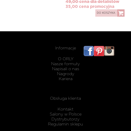
49,00 cena dla detalistów
35,00 cena promocyjna
DO KOSZYKA
Informacje
listwy
maskując
O ORLY
karnisz
Nasze formuły
Napisali o nas
Nagrody
Kariera
Obsługa klienta
Kontakt
Salony w Polsce
Dystrybutorzy
Regulamin sklepu