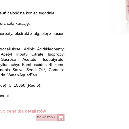
Usu
ń
ca
ł
o
ść
na koniec tygodnia.
ó
rz ca
łą
kuracj
ę
.
erbaty, ekstrakt z alg, olej z nasion
rocellulose, Adipic Acid/Neopentyl
Acetyl Tributyl Citrate, Isopropyl
 Sucrose Acetate Isobutyrate,
 Phyllostachys Bambusoides Rhizome
nnabis Sativa Seed Oil*, Camellia
erin, Water/Aqua/Eau.
de), CI 15850 (Red 6).
onopi.
,50 cena dla detalistów
DO KOSZYKA