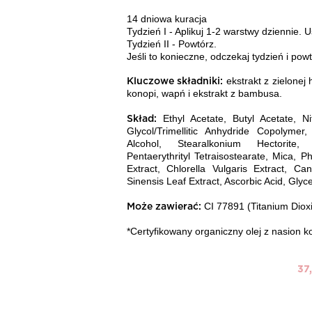
14 dniowa kuracja
Tydzie
ń
I - Aplikuj 1-2 warstwy dziennie. 
Tydzie
ń
II - Powt
ó
rz.
Je
ś
li to konieczne, odczekaj tydzie
ń
i powt
ekstrakt z zielonej h
Kluczowe składniki:
konopi, wapń i ekstrakt z bambusa.
Ethyl Acetate, Butyl Acetate, Nit
Skład:
Glycol/Trimellitic Anhydride Copolymer, 
Alcohol, Stearalkonium Hectorite,
Pentaerythrityl Tetraisostearate, Mica,
Extract, Chlorella Vulgaris Extract, Ca
Sinensis Leaf Extract, Ascorbic Acid, Glyc
CI 77891 (Titanium Dioxi
Może zawierać:
*Certyfikowany organiczny olej z nasion k
37