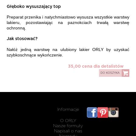
Głęboko wysuszający top
Preparat przenika i natychmiastowo wysusza wszystkie warstwy
lakieru, pozostawiając na paznokciach trwałą warstwę
ochronną.
Jak stosować?
Nałóż jedną warstwę na ulubiony lakier ORLY by uzyskać
szybkoschnące wykończenie.
35,00 cena dla detalistów
DO KOSZYKA
Informacje
listwy
maskując
O ORLY
karnisz
Nasze formuły
Napisali o nas