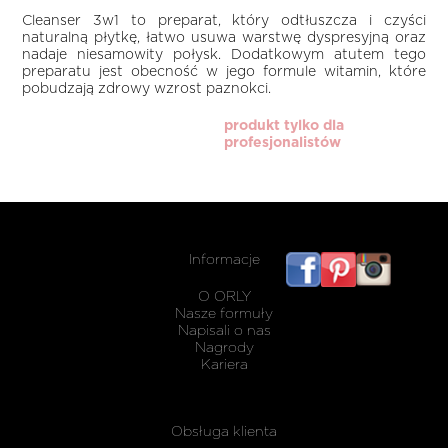
Cleanser 3w1 to preparat, który odtłuszcza i czyści
naturalną płytkę, łatwo usuwa warstwę dyspresyjną oraz
nadaje niesamowity połysk. Dodatkowym atutem tego
preparatu jest obecność w jego formule witamin, które
pobudzają zdrowy wzrost paznokci.
produkt tylko dla
profesjonalistów
Informacje
listwy
maskując
O ORLY
karnisz
Nasze formuły
Napisali o nas
Nagrody
Kariera
Obsługa klienta