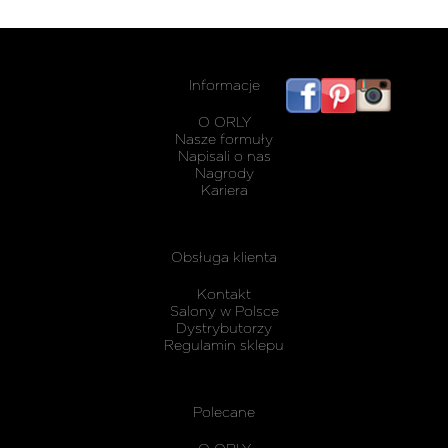
Informacje
listwy
maskując
O ORLY
karnisz
Nasze formuły
Napisali o nas
Nagrody
Kariera
Obsługa klienta
Kontakt
Salony w Polsce
Dystrybutorzy
Regulamin sklepu
Polecane