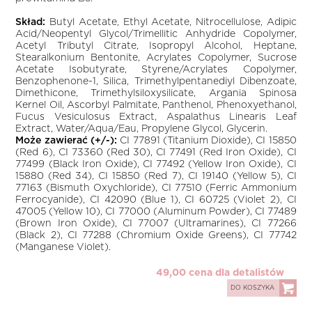
Skład:
Butyl Acetate, Ethyl Acetate, Nitrocellulose, Adipic
Acid/Neopentyl Glycol/Trimellitic Anhydride Copolymer,
Acetyl Tributyl Citrate, Isopropyl Alcohol, Heptane,
Stearalkonium Bentonite, Acrylates Copolymer, Sucrose
Acetate Isobutyrate, Styrene/Acrylates Copolymer,
Benzophenone-1, Silica, Trimethylpentanediyl Dibenzoate,
Dimethicone, Trimethylsiloxysilicate, Argania Spinosa
Kernel Oil, Ascorbyl Palmitate, Panthenol, Phenoxyethanol,
Fucus Vesiculosus Extract, Aspalathus Linearis Leaf
Extract, Water/Aqua/Eau, Propylene Glycol, Glycerin.
Może zawierać (+/-):
CI 77891 (Titanium Dioxide), CI 15850
(Red 6), CI 73360 (Red 30), CI 77491 (Red Iron Oxide), CI
77499 (Black Iron Oxide), CI 77492 (Yellow Iron Oxide), CI
15880 (Red 34), CI 15850 (Red 7), CI 19140 (Yellow 5), CI
77163 (Bismuth Oxychloride), CI 77510 (Ferric Ammonium
Ferrocyanide), CI 42090 (Blue 1), CI 60725 (Violet 2), CI
47005 (Yellow 10), CI 77000 (Aluminum Powder), CI 77489
(Brown Iron Oxide), CI 77007 (Ultramarines), CI 77266
(Black 2), CI 77288 (Chromium Oxide Greens), CI 77742
(Manganese Violet).
49,00 cena dla detalistów
DO KOSZYKA