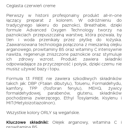
Ceglasta czerwień creme
Pierwszy w historii profesjonalny produkt all-in-one
łączący preparat z kolorem. W odróżnieniu do
tradycyjnego lakieru do paznokci, Breathable, dzięki
formule Advanced Oxygen Technology tworzy na
paznokciach przepuszczalną warstwę, która pozwala, by
tlen i woda przenikały przez płytkę do łożyska.
Zaawansowana technologia połączona z mieszanką olejku
arganowego, prowitaminy B5 oraz witaminy C intensywnie
nawilża, regeneruje zniszczone paznokcie oraz stymuluje
ich zdrowy wzrost. Produkt zawiera składniki
odpowiadające za przyczepność i połysk, dzięki czemu nie
musisz używać bazy i topu.
Formuła 13 FREE nie zawiera szkodliwych składników
takich jak: DBP (Ftalan dibutylu), Toluenu, Formaldehydu,
kamfory, TPP (fosforan fenylu), MEHQ, żywicy
formaldehydowej, parabenów, glutenu, składników
pochodzenia zwierzęcego, Ethyl Tosylamide, Ksylenu i
MIT(Metyloizotiazolinon).
Wszystkie kolory ORLY są wegańskie.
Kluczowe składniki:
Olejek arganowy, witamina C i
prowitamina B5.