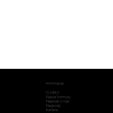
Informacje
O ORLY
Nasze formuły
Napisali o nas
Nagrody
Kariera