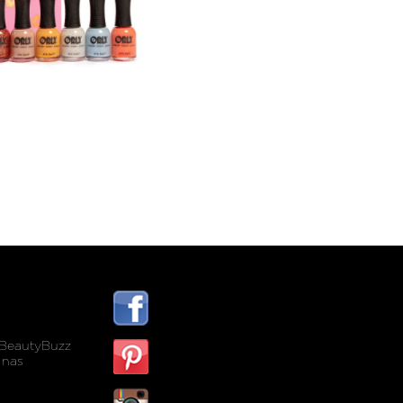
BeautyBuzz
 nas