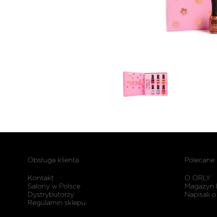
Obsługa klienta
Polecane
Kontakt
O ORLY
Salony w Polsce
Magazyn 
Dystrybutorzy
Napisali o
Regulamin sklepu