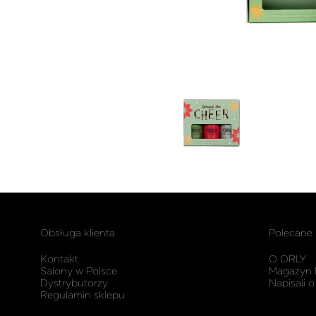
Obsługa klienta
Polecane
Kontakt
O ORLY
Salony w Polsce
Magazyn 
Dystrybutorzy
Napisali o
Regulamin sklepu