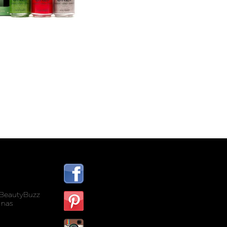
BeautyBuzz
 nas