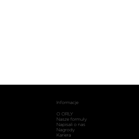
Informacje
O ORLY
Nasze formuły
Napisali o nas
Nagrody
Kariera