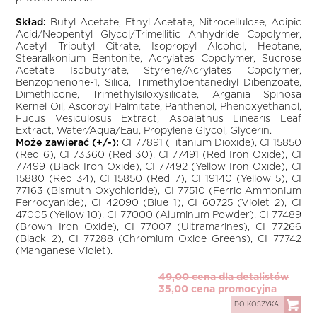
Skład:
Butyl Acetate, Ethyl Acetate, Nitrocellulose, Adipic
Acid/Neopentyl Glycol/Trimellitic Anhydride Copolymer,
Acetyl Tributyl Citrate, Isopropyl Alcohol, Heptane,
Stearalkonium Bentonite, Acrylates Copolymer, Sucrose
Acetate Isobutyrate, Styrene/Acrylates Copolymer,
Benzophenone-1, Silica, Trimethylpentanediyl Dibenzoate,
Dimethicone, Trimethylsiloxysilicate, Argania Spinosa
Kernel Oil, Ascorbyl Palmitate, Panthenol, Phenoxyethanol,
Fucus Vesiculosus Extract, Aspalathus Linearis Leaf
Extract, Water/Aqua/Eau, Propylene Glycol, Glycerin.
Może zawierać (+/-):
CI 77891 (Titanium Dioxide), CI 15850
(Red 6), CI 73360 (Red 30), CI 77491 (Red Iron Oxide), CI
77499 (Black Iron Oxide), CI 77492 (Yellow Iron Oxide), CI
15880 (Red 34), CI 15850 (Red 7), CI 19140 (Yellow 5), CI
77163 (Bismuth Oxychloride), CI 77510 (Ferric Ammonium
Ferrocyanide), CI 42090 (Blue 1), CI 60725 (Violet 2), CI
47005 (Yellow 10), CI 77000 (Aluminum Powder), CI 77489
(Brown Iron Oxide), CI 77007 (Ultramarines), CI 77266
(Black 2), CI 77288 (Chromium Oxide Greens), CI 77742
(Manganese Violet).
49,00 cena dla detalistów
35,00 cena promocyjna
DO KOSZYKA