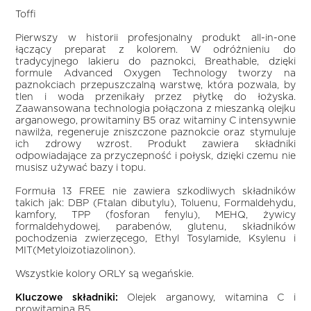
Toffi
Pierwszy w historii profesjonalny produkt all-in-one
łączący preparat z kolorem. W odróżnieniu do
tradycyjnego lakieru do paznokci, Breathable, dzięki
formule Advanced Oxygen Technology tworzy na
paznokciach przepuszczalną warstwę, która pozwala, by
tlen i woda przenikały przez płytkę do łożyska.
Zaawansowana technologia połączona z mieszanką olejku
arganowego, prowitaminy B5 oraz witaminy C intensywnie
nawilża, regeneruje zniszczone paznokcie oraz stymuluje
ich zdrowy wzrost. Produkt zawiera składniki
odpowiadające za przyczepność i połysk, dzięki czemu nie
musisz używać bazy i topu.
Formuła 13 FREE nie zawiera szkodliwych składników
takich jak: DBP (Ftalan dibutylu), Toluenu, Formaldehydu,
kamfory, TPP (fosforan fenylu), MEHQ, żywicy
formaldehydowej, parabenów, glutenu, składników
pochodzenia zwierzęcego, Ethyl Tosylamide, Ksylenu i
MIT(Metyloizotiazolinon).
Wszystkie kolory ORLY są wegańskie.
Kluczowe składniki:
Olejek arganowy, witamina C i
prowitamina B5.