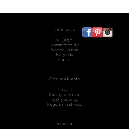
Informacje
listwy
maskując
O ORLY
karnisz
Nasze formuły
Napisali o nas
Nagrody
Kariera
Obsługa klienta
Kontakt
Salony w Polsce
Dystrybutorzy
Regulamin sklepu
Polecane