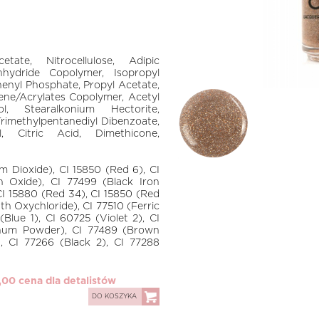
ate, Nitrocellulose, Adipic
Anhydride Copolymer, Isopropyl
henyl Phosphate, Propyl Acetate,
rene/Acrylates Copolymer, Acetyl
l, Stearalkonium Hectorite,
 Trimethylpentanediyl Dibenzoate,
l, Citric Acid, Dimethicone,
um Dioxide), CI 15850 (Red 6), CI
 Oxide), CI 77499 (Black Iron
CI 15880 (Red 34), CI 15850 (Red
uth Oxychloride), CI 77510 (Ferric
lue 1), CI 60725 (Violet 2), CI
inum Powder), CI 77489 (Brown
), CI 77266 (Black 2), CI 77288
,00 cena dla detalistów
DO KOSZYKA