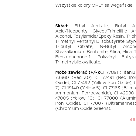
Wszystkie kolory ORLY są wegańskie.
Skład:
Ethyl Acetate, Butyl Acet
Acid/Neopentyl Glycol/Trimellitic 
Alcohol, Tosylamide/Epoxy Resin, Trip
Trimethyl Pentanyl Diisobutyrate Sty
Tributyl Citrate, N-Butyl Alcoho
Stearalkonium Bentonite, Silica, Mica,
Benzophenone-1, Polyvinyl Butyra
Trimethylsiloxysilicate.
Może zawierać (+/-):
CI 77891 (Titani
73360 (Red 30), CI 77491 (Red Iron
Oxide), CI 77492 (Yellow Iron Oxide), 
7), CI 19140 (Yellow 5), CI 77163 (Bism
Ammonium Ferrocyanide), CI 42090 (B
47005 (Yellow 10), CI 77000 (Alum
Iron Oxide), CI 77007 (Ultramarines
(Chromium Oxide Greens).
45