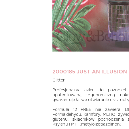
2000185 JUST AN ILLUSION
Glitter
Profesjonalny lakier do paznokci
opatentowaną ergonomiczną na
gwarantuje łatwe otwieranie oraz optym
Formuła 12 FREE nie zawiera: DBP
Formaldehydu, kamfory, MEHQ, żywic
glutenu, składników pochodzenia z
Ksylenu i MIT (metyloizotiazolinon).