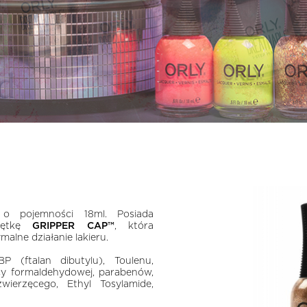
 o pojemności 18ml. Posiada
krętkę
GRIPPER CAP™
, która
alne działanie lakieru.
 (ftalan dibutylu), Toulenu,
y formaldehydowej, parabenów,
wierzęcego, Ethyl Tosylamide,