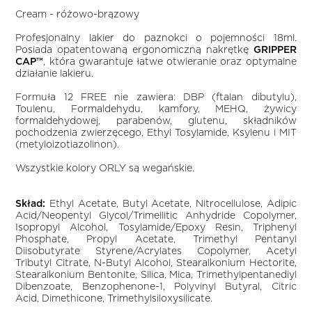
Cream - różowo-brązowy
Profesjonalny lakier do paznokci o pojemności 18ml.
Posiada opatentowaną ergonomiczną nakrętkę
GRIPPER
CAP™
, która gwarantuje łatwe otwieranie oraz optymalne
działanie lakieru.
Formuła 12 FREE nie zawiera: DBP (ftalan dibutylu),
Toulenu, Formaldehydu, kamfory, MEHQ, żywicy
formaldehydowej, parabenów, glutenu, składników
pochodzenia zwierzęcego, Ethyl Tosylamide, Ksylenu i MIT
(metyloizotiazolinon).
Wszystkie kolory ORLY są wegańskie.
Skład:
Ethyl Acetate, Butyl Acetate, Nitrocellulose, Adipic
Acid/Neopentyl Glycol/Trimellitic Anhydride Copolymer,
Isopropyl Alcohol, Tosylamide/Epoxy Resin, Triphenyl
Phosphate, Propyl Acetate, Trimethyl Pentanyl
Diisobutyrate Styrene/Acrylates Copolymer, Acetyl
Tributyl Citrate, N-Butyl Alcohol, Stearalkonium Hectorite,
Stearalkonium Bentonite, Silica, Mica, Trimethylpentanediyl
Dibenzoate, Benzophenone-1, Polyvinyl Butyral, Citric
Acid, Dimethicone, Trimethylsiloxysilicate.