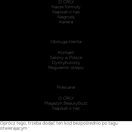
maskując
O ORLY
karnisz
Nasze formuły
Napisali o nas
Nagrody
Kariera
Obsługa klienta
Kontakt
Salony w Polsce
Dystrybutorzy
Regulamin sklepu
Polecane
O ORLY
Magazyn BeautyBuzz
Napisali o nas
Oprócz tego, trzeba dodać ten kod bezpośrednio po tagu
otwierającym :