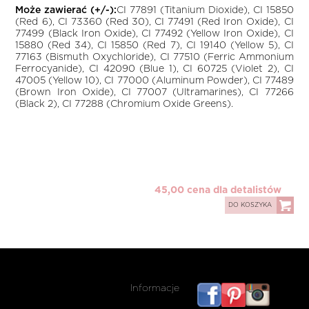
Może zawierać (+/-):
CI 77891 (Titanium Dioxide), CI 15850
(Red 6), CI 73360 (Red 30), CI 77491 (Red Iron Oxide), CI
77499 (Black Iron Oxide), CI 77492 (Yellow Iron Oxide), CI
15880 (Red 34), CI 15850 (Red 7), CI 19140 (Yellow 5), CI
77163 (Bismuth Oxychloride), CI 77510 (Ferric Ammonium
Ferrocyanide), CI 42090 (Blue 1), CI 60725 (Violet 2), CI
47005 (Yellow 10), CI 77000 (Aluminum Powder), CI 77489
(Brown Iron Oxide), CI 77007 (Ultramarines), CI 77266
(Black 2), CI 77288 (Chromium Oxide Greens).
45,00 cena dla detalistów
DO KOSZYKA
Informacje
listwy