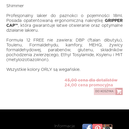
Shimmer
Profesjonalny lakier do paznokci o pojemności 18ml.
Posiada opatentowaną ergonomiczną nakrętkę
GRIPPER
CAP™
, która gwarantuje łatwe otwieranie oraz optymalne
działanie lakieru.
Formuła 12 FREE nie zawiera: DBP (ftalan dibutylu),
Toulenu, Formaldehydu, kamfory, MEHQ, żywicy
formaldehydowej, parabenów, glutenu, składników
pochodzenia zwierzęcego, Ethyl Tosylamide, Ksylenu i MIT
(metyloizotiazolinon).
Wszystkie kolory ORLY są wegańskie.
45,00 cena dla detalistów
24,00 cena promocyjna
DO KOSZYKA
Informacje