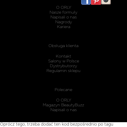
listwy
maskując
O ORLY
karnisz
Nasze formuły
Napisali o nas
Nagrody
Kariera
Obsługa klienta
Kontakt
Salony w Polsce
Dystrybutorzy
Regulamin sklepu
Polecane
O ORLY
Magazyn BeautyBuzz
Napisali o nas
Oprócz tego, trzeba dodać ten kod bezpośrednio po tagu