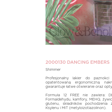
2000130 DANCING EMBERS
Shimmer
Profesjonalny lakier do paznokci
opatentowaną ergonomiczną na
gwarantuje łatwe otwieranie oraz optym
Formuła 12 FREE nie zawiera: DBP
Formaldehydu, kamfory, MEHQ, żywic
glutenu, składników pochodzenia z
Ksylenu i MIT (metyloizotiazolinon).