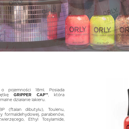
 o pojemności 18ml. Posiada
krętkę
GRIPPER CAP™
, która
alne działanie lakieru.
 (ftalan dibutylu), Toulenu,
y formaldehydowej, parabenów,
wierzęcego, Ethyl Tosylamide,