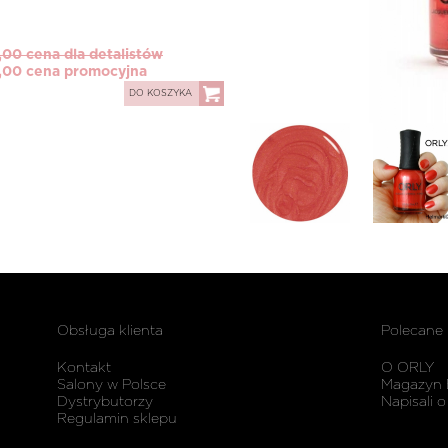
,00 cena dla detalistów
,00 cena promocyjna
DO KOSZYKA
Obsługa klienta
Polecane
Kontakt
O ORLY
Salony w Polsce
Magazyn 
Dystrybutorzy
Napisali o
Regulamin sklepu