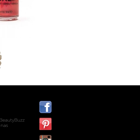
BeautyBuzz
 nas