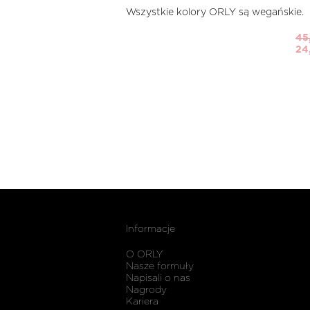
Wszystkie kolory ORLY są wegańskie.
45
24
Informacje
O ORLY
Nasze formuły
Napisali o nas
Nagrody
Kariera