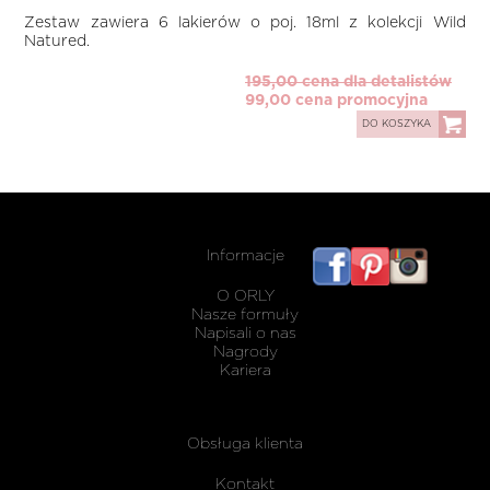
Zestaw zawiera 6 lakierów o poj. 18ml z kolekcji Wild
Natured.
195,00 cena dla detalistów
99,00 cena promocyjna
DO KOSZYKA
Informacje
listwy
maskując
O ORLY
karnisz
Nasze formuły
Napisali o nas
Nagrody
Kariera
Obsługa klienta
Kontakt