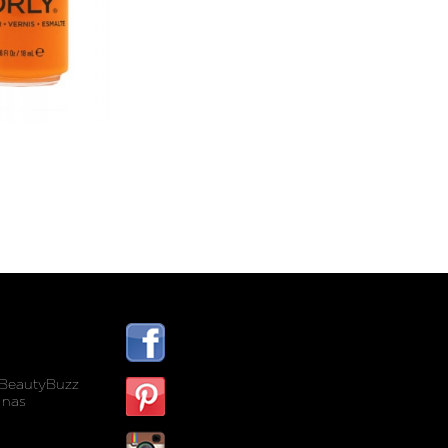
BeautyBuzz
 nas