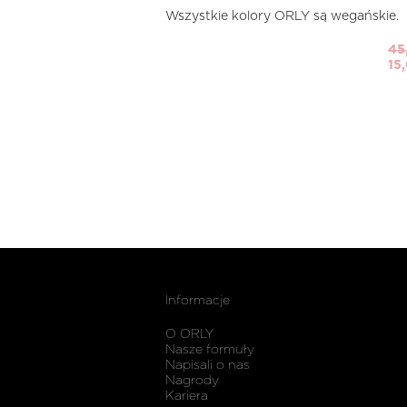
Wszystkie kolory ORLY są wegańskie.
45
15
Informacje
O ORLY
Nasze formuły
Napisali o nas
Nagrody
Kariera