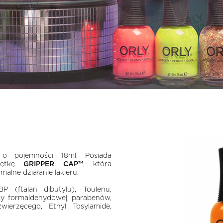
 o pojemności 18ml. Posiada
krętkę
GRIPPER CAP™
, która
alne działanie lakieru.
 (ftalan dibutylu), Toulenu,
y formaldehydowej, parabenów,
wierzęcego, Ethyl Tosylamide,