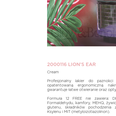
2000116 LION'S EAR
Cream
Profesjonalny lakier do paznokci
opatentowaną ergonomiczną na
gwarantuje łatwe otwieranie oraz optym
Formuła 12 FREE nie zawiera: DBP
Formaldehydu, kamfory, MEHQ, żywic
glutenu, składników pochodzenia z
Ksylenu i MIT (metyloizotiazolinon).