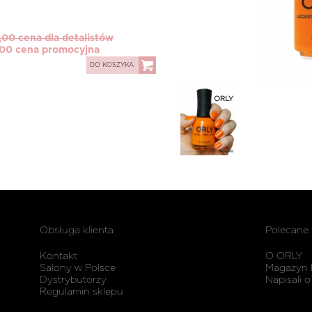
,00 cena dla detalistów
,00 cena promocyjna
DO KOSZYKA
Obsługa klienta
Polecane
Kontakt
O ORLY
Salony w Polsce
Magazyn 
Dystrybutorzy
Napisali o
Regulamin sklepu