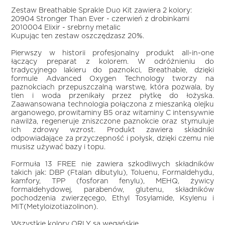
Zestaw Breathable Sprakle Duo Kit zawiera 2 kolory:
20904 Stronger Than Ever - czerwień z drobinkami
2010004 Elixir - srebrny metalic
Kupując ten zestaw oszczędzasz 20%.
Pierwszy w historii profesjonalny produkt all-in-one
łączący preparat z kolorem. W odróżnieniu do
tradycyjnego lakieru do paznokci, Breathable, dzięki
formule Advanced Oxygen Technology tworzy na
paznokciach przepuszczalną warstwę, która pozwala, by
tlen i woda przenikały przez płytkę do łożyska.
Zaawansowana technologia połączona z mieszanką olejku
arganowego, prowitaminy B5 oraz witaminy C intensywnie
nawilża, regeneruje zniszczone paznokcie oraz stymuluje
ich zdrowy wzrost. Produkt zawiera składniki
odpowiadające za przyczepność i połysk, dzięki czemu nie
musisz używać bazy i topu.
Formuła 13 FREE nie zawiera szkodliwych składników
takich jak: DBP (Ftalan dibutylu), Toluenu, Formaldehydu,
kamfory, TPP (fosforan fenylu), MEHQ, żywicy
formaldehydowej, parabenów, glutenu, składników
pochodzenia zwierzęcego, Ethyl Tosylamide, Ksylenu i
MIT(Metyloizotiazolinon).
Wszystkie kolory ORLY są wegańskie.