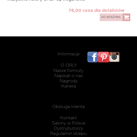
78,00 cena dla detalistów
DO KOSZYKA
Informacje
listwy
maskując
O ORLY
karnisz
Nasze formuły
Napisali o nas
Nagrody
Kariera
Obsługa klienta
Kontakt
Salony w Polsce
Dystrybutorzy
Regulamin sklepu