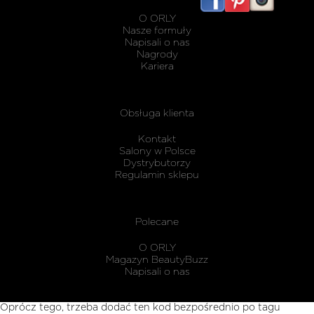
listwy
maskując
O ORLY
karnisz
Nasze formuły
Napisali o nas
Nagrody
Kariera
Obsługa klienta
Kontakt
Salony w Polsce
Dystrybutorzy
Regulamin sklepu
Polecane
O ORLY
Magazyn BeautyBuzz
Napisali o nas
Oprócz tego, trzeba dodać ten kod bezpośrednio po tagu