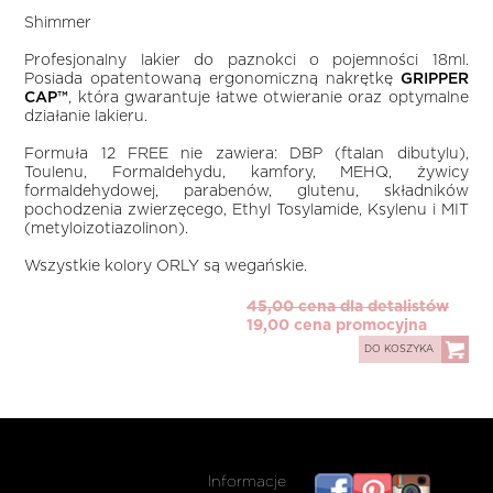
Shimmer
Profesjonalny lakier do paznokci o pojemności 18ml.
Posiada opatentowaną ergonomiczną nakrętkę
GRIPPER
CAP™
, która gwarantuje łatwe otwieranie oraz optymalne
działanie lakieru.
Formuła 12 FREE nie zawiera: DBP (ftalan dibutylu),
Toulenu, Formaldehydu, kamfory, MEHQ, żywicy
formaldehydowej, parabenów, glutenu, składników
pochodzenia zwierzęcego, Ethyl Tosylamide, Ksylenu i MIT
(metyloizotiazolinon).
Wszystkie kolory ORLY są wegańskie.
45,00 cena dla detalistów
19,00 cena promocyjna
DO KOSZYKA
Informacje