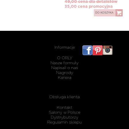
49,00 cena dla detalistów
35,00 cena promocyjna
DO KOSZYKA
Informacje
listwy
maskując
O ORLY
karnisz
Nasze formuły
Napisali o nas
Nagrody
Kariera
Obsługa klienta
Kontakt
Salony w Polsce
Dystrybutorzy
Regulamin sklepu