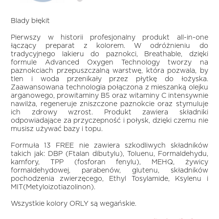
Blady błękit
Pierwszy w historii profesjonalny produkt all-in-one
łączący preparat z kolorem. W odróżnieniu do
tradycyjnego lakieru do paznokci, Breathable, dzięki
formule Advanced Oxygen Technology tworzy na
paznokciach przepuszczalną warstwę, która pozwala, by
tlen i woda przenikały przez płytkę do łożyska.
Zaawansowana technologia połączona z mieszanką olejku
arganowego, prowitaminy B5 oraz witaminy C intensywnie
nawilża, regeneruje zniszczone paznokcie oraz stymuluje
ich zdrowy wzrost. Produkt zawiera składniki
odpowiadające za przyczepność i połysk, dzięki czemu nie
musisz używać bazy i topu.
Formuła 13 FREE nie zawiera szkodliwych składników
takich jak: DBP (Ftalan dibutylu), Toluenu, Formaldehydu,
kamfory, TPP (fosforan fenylu), MEHQ, żywicy
formaldehydowej, parabenów, glutenu, składników
pochodzenia zwierzęcego, Ethyl Tosylamide, Ksylenu i
MIT(Metyloizotiazolinon).
Wszystkie kolory ORLY są wegańskie.