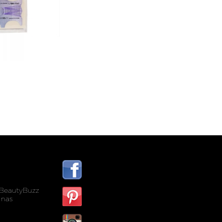
BeautyBuzz
 nas