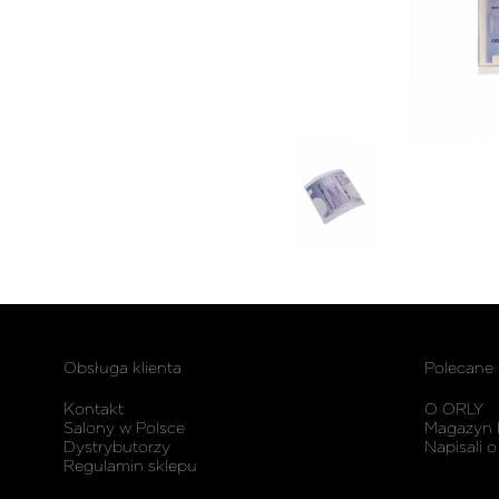
Obsługa klienta
Polecane
Kontakt
O ORLY
Salony w Polsce
Magazyn 
Dystrybutorzy
Napisali o
Regulamin sklepu