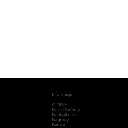
Informacje
O ORLY
Nasze formuły
Napisali o nas
Nagrody
Kariera