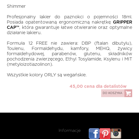
Shimmer
Profesjonalny lakier do paznokci o pojemności 18ml.
Posiada opatentowaną ergonomiczną nakrętkę
GRIPPER
CAP™
, która gwarantuje łatwe otwieranie oraz optymalne
działanie lakieru.
Formuła 12 FREE nie zawiera: DBP (ftalan dibutylu),
Toulenu, Formaldehydu, kamfory, MEHQ, żywicy
formaldehydowej, parabenów, glutenu, składników
pochodzenia zwierzęcego, Ethyl Tosylamide, Ksylenu i MIT
(metyloizotiazolinon).
Wszystkie kolory ORLY są wegańskie.
45,00 cena dla detalistów
DO KOSZYKA
Informacje
listwy