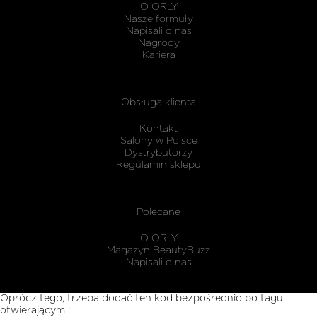
maskując
O ORLY
karnisz
Nasze formuły
Napisali o nas
Nagrody
Kariera
Obsługa klienta
Kontakt
Salony w Polsce
Dystrybutorzy
Regulamin sklepu
Polecane
O ORLY
Magazyn BeautyBuzz
Napisali o nas
Oprócz tego, trzeba dodać ten kod bezpośrednio po tagu
otwierającym :