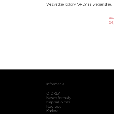
Wszystkie kolory ORLY są wegańskie.
45
24
Informacje
O ORLY
Nasze formuły
Napisali o nas
Nagrody
Kariera