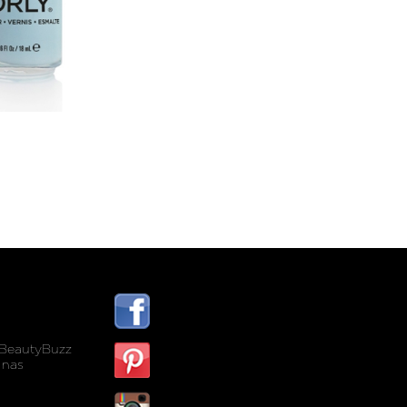
BeautyBuzz
 nas