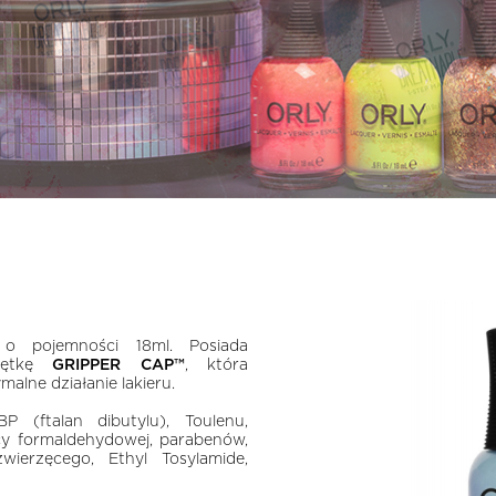
 o pojemności 18ml. Posiada
krętkę
GRIPPER CAP™
, która
alne działanie lakieru.
 (ftalan dibutylu), Toulenu,
y formaldehydowej, parabenów,
wierzęcego, Ethyl Tosylamide,