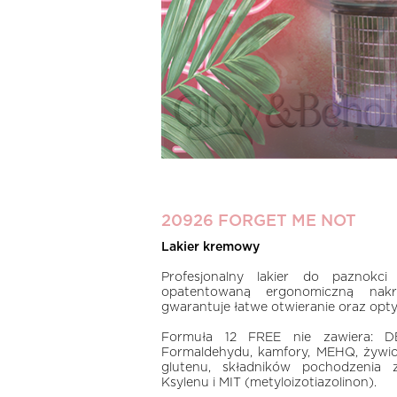
20926 FORGET ME NOT
Lakier kremowy
Profesjonalny lakier do paznokci
opatentowaną ergonomiczną na
gwarantuje łatwe otwieranie oraz optym
Formuła 12 FREE nie zawiera: DBP
Formaldehydu, kamfory, MEHQ, żywic
glutenu, składników pochodzenia z
Ksylenu i MIT (metyloizotiazolinon).