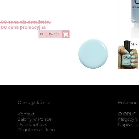
,00 cena dla detalistów
,00 cena promocyjna
DO KOSZYKA
Obsługa klienta
Polecane
Kontakt
O ORLY
Salony w Polsce
Magazyn 
Dystrybutorzy
Napisali o
Regulamin sklepu