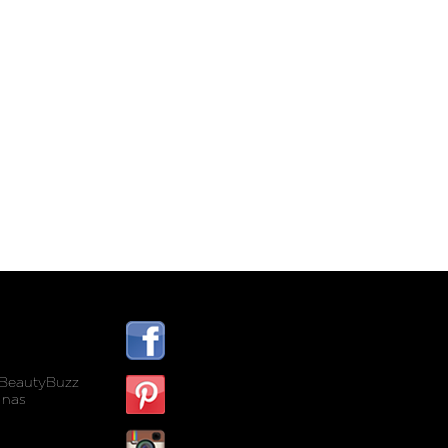
BeautyBuzz
 nas