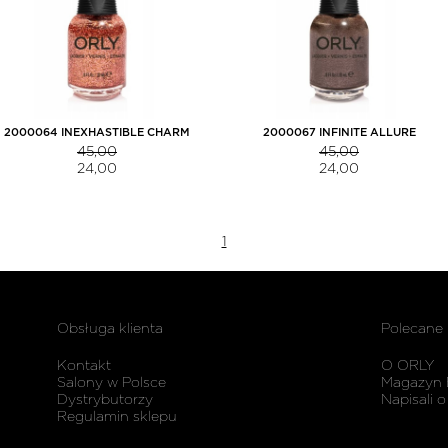
2000064 INEXHASTIBLE CHARM
2000067 INFINITE ALLURE
45,00
45,00
24,00
24,00
1
Obsługa klienta
Polecane
Kontakt
O ORLY
Salony w Polsce
Magazyn 
Dystrybutorzy
Napisali o
Regulamin sklepu