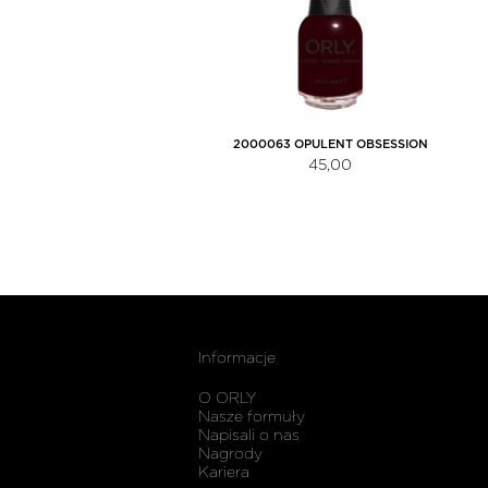
2000063 OPULENT OBSESSION
45,00
Informacje
O ORLY
Nasze formuły
Napisali o nas
Nagrody
Kariera