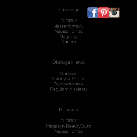
Informacje
listwy
maskując
O ORLY
karnisz
Nasze formuły
Napisali o nas
Nagrody
Kariera
Obsługa klienta
Kontakt
Salony w Polsce
Dystrybutorzy
Regulamin sklepu
Polecane
O ORLY
Magazyn BeautyBuzz
Napisali o nas